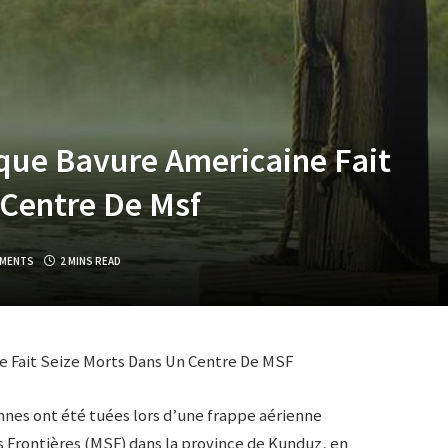
que Bavure Americaine Fait
 Centre De Msf
MENTS
2 MINS READ
e Fait Seize Morts Dans Un Centre De MSF
nes ont été tuées lors d’une frappe aérienne
 Frontières (MSF) dans la province de Kunduz, en