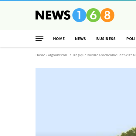
HOME
NEWS
BUSINESS
POLI
Home
»
Afghanistan La Tragique Bavure Americaine Fait Seize M