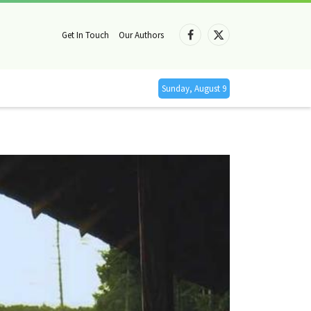
Get In Touch
Our Authors
Facebook
X
(Twitter)
Sunday, August 9