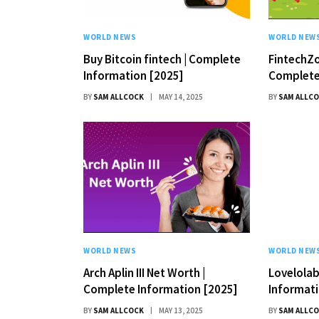
WORLD NEWS
WORLD NEW
Buy Bitcoin fintech | Complete
FintechZo
Information [2025]
Complete
BY
SAM ALLCOCK
MAY 14, 2025
BY
SAM ALLC
WORLD NEWS
WORLD NEW
Arch Aplin III Net Worth |
Lovelolab
Complete Information [2025]
Informati
BY
SAM ALLCOCK
MAY 13, 2025
BY
SAM ALLC