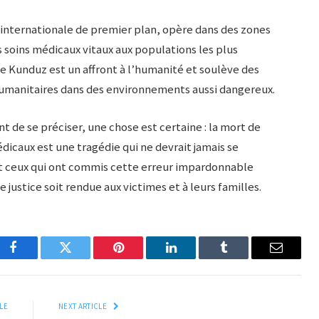
 internationale de premier plan, opère dans des zones
s soins médicaux vitaux aux populations les plus
e Kunduz est un affront à l’humanité et soulève des
 humanitaires dans des environnements aussi dangereux.
nt de se préciser, une chose est certaine : la mort de
dicaux est une tragédie qui ne devrait jamais se
et ceux qui ont commis cette erreur impardonnable
justice soit rendue aux victimes et à leurs familles.
Facebook
Twitter
Pinterest
LinkedIn
Tumblr
Email
LE
NEXT ARTICLE