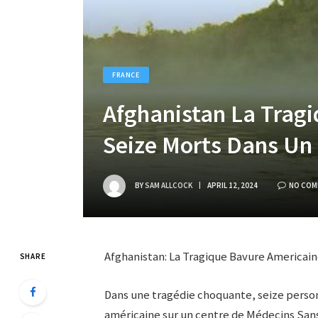
FRANCE
Afghanistan La Tragi
Seize Morts Dans Un
BY
SAM ALLCOCK
APRIL 12, 2024
NO COM
Afghanistan: La Tragique Bavure Americain
SHARE
Dans une tragédie choquante, seize person
américaine sur un centre de Médecins Sans