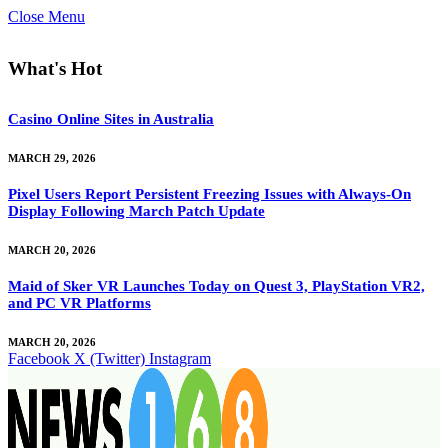
Close Menu
What's Hot
Casino Online Sites in Australia
MARCH 29, 2026
Pixel Users Report Persistent Freezing Issues with Always-On
Display Following March Patch Update
MARCH 20, 2026
Maid of Sker VR Launches Today on Quest 3, PlayStation VR2,
and PC VR Platforms
MARCH 20, 2026
Facebook
X (Twitter)
Instagram