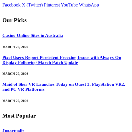
Facebook
X (Twitter)
Pinterest
YouTube
WhatsApp
Our Picks
Casino Online Sites in Australia
MARCH 29, 2026
Pixel Users Report Persistent Freezing Issues with Always-On
Display Following March Patch Update
MARCH 20, 2026
Maid of Sker VR Launches Today on Quest 3, PlayStation VR2,
and PC VR Platforms
MARCH 20, 2026
Most Popular
Jpgactualit