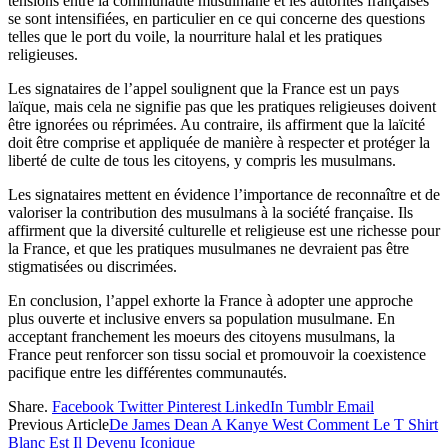
tensions entre la communauté musulmane et les autorités françaises
se sont intensifiées, en particulier en ce qui concerne des questions
telles que le port du voile, la nourriture halal et les pratiques
religieuses.
Les signataires de l’appel soulignent que la France est un pays
laïque, mais cela ne signifie pas que les pratiques religieuses doivent
être ignorées ou réprimées. Au contraire, ils affirment que la laïcité
doit être comprise et appliquée de manière à respecter et protéger la
liberté de culte de tous les citoyens, y compris les musulmans.
Les signataires mettent en évidence l’importance de reconnaître et de
valoriser la contribution des musulmans à la société française. Ils
affirment que la diversité culturelle et religieuse est une richesse pour
la France, et que les pratiques musulmanes ne devraient pas être
stigmatisées ou discrimées.
En conclusion, l’appel exhorte la France à adopter une approche
plus ouverte et inclusive envers sa population musulmane. En
acceptant franchement les moeurs des citoyens musulmans, la
France peut renforcer son tissu social et promouvoir la coexistence
pacifique entre les différentes communautés.
Share.
Facebook
Twitter
Pinterest
LinkedIn
Tumblr
Email
Previous Article
De James Dean A Kanye West Comment Le T Shirt
Blanc Est Il Devenu Iconique